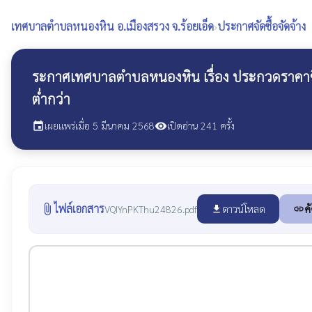
เทศบาลตำบลหนองหิน
อ.เมืองสรวง จ.ร้อยเอ็ด
›
ประกาศจัดซื้อจัดจ้าง
ระกาศเทศบาลตำบลหนองหิน เรื่อง ประกวดราคาซื้อร
ต่ำกว่า
เผยแพร่เมื่อ 5 มีนาคม 2568
เปิดอ่าน 241 ครั้ง
event
visibility
ไฟล์เอกสาร
attach_file
ดาวน์โหลด
ค
VQIYnPKThu24826.pdf
file_download
link